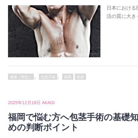
日本における
活の質に大き
、
、
健康（男性）
包茎手術
福岡
医療
2025年12月18日
AKAGI
福岡で悩む方へ包茎手術の基礎
めの判断ポイント