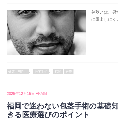
包茎とは、男
に露出しにく
、
、
健康（男性）
包茎手術
福岡
医療
2025年12月15日
AKAGI
福岡で迷わない包茎手術の基礎
きる医療選びのポイント