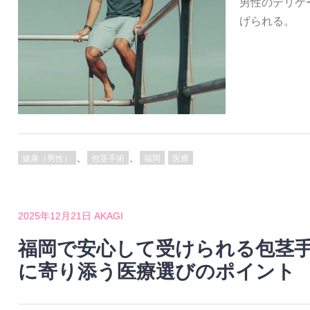
男性のデリケ
げられる。
、
、
健康（男性）
包茎手術
福岡
医療
2025年12月21日
AKAGI
福岡で安心して受けられる包茎
に寄り添う医療選びのポイント