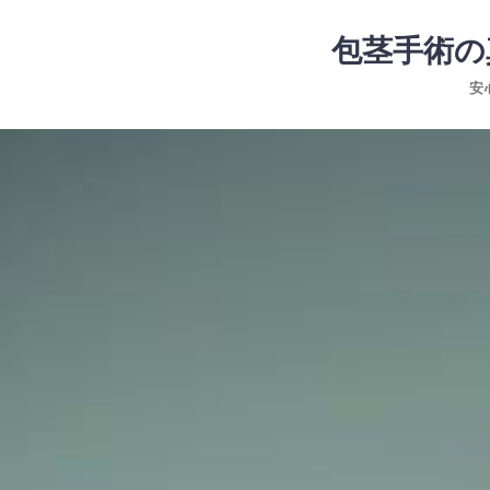
コ
ン
包茎手術の
テ
安
ン
ツ
コ
へ
ン
ス
テ
キ
ン
ッ
ツ
プ
へ
ス
キ
ッ
プ