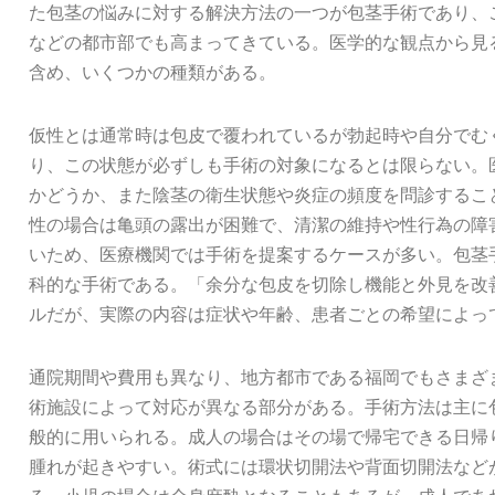
た包茎の悩みに対する解決方法の一つが包茎手術であり、
などの都市部でも高まってきている。医学的な観点から見
含め、いくつかの種類がある。
仮性とは通常時は包皮で覆われているが勃起時や自分でむ
り、この状態が必ずしも手術の対象になるとは限らない。
かどうか、また陰茎の衛生状態や炎症の頻度を問診するこ
性の場合は亀頭の露出が困難で、清潔の維持や性行為の障
いため、医療機関では手術を提案するケースが多い。包茎
科的な手術である。「余分な包皮を切除し機能と外見を改
ルだが、実際の内容は症状や年齢、患者ごとの希望によっ
通院期間や費用も異なり、地方都市である福岡でもさまざ
術施設によって対応が異なる部分がある。手術方法は主に
般的に用いられる。成人の場合はその場で帰宅できる日帰
腫れが起きやすい。術式には環状切開法や背面切開法など