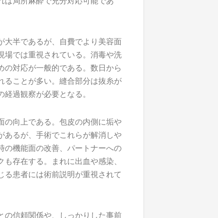
れば局所麻酔で充分対応可能であ
が大半であるが、自費でより美容面
現場では重視されている。消毒や洗
めの対応が一般的である。数日から
れることが多い。縫合部分は抜糸が
の経過観察が必要となる。
面の向上である。包皮の内側に垢や
があるが、手術でこれらが解消しや
時の機能面の改善、パートナーへの
クも存在する。まれに出血や感染、
じる患者には術前説明が重視されて
との信頼関係や、しっかりした事前