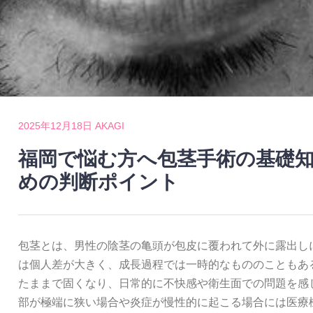
2025年12月18日
AKAGI
福岡で悩む方へ包茎手術の基礎
めの判断ポイント
包茎とは、男性の陰茎の亀頭が包皮に覆われて外に露出し
は個人差が大きく、成長過程では一時的なもののこともあ
たままで固くなり、日常的に不快感や衛生面での問題を感
部が極端に狭い場合や炎症が慢性的に起こる場合には医療