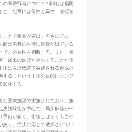
この医療行為についての関心は福岡
ると、包茎には仮性と真性、嵌頓を
くことで亀頭が露出するものであ
医師は患者の生活に影響が出ている
とで、必要性を判断する。また、真
害、尿出の妨げが発生することが多
手術は医療機関で実施される形成外
善する」という手術の目的はシンプ
て変化する。
まな医療施設で実施されており、施
包皮切除術が中心で、局所麻酔が一
り手術が多く、術後しばらく出血や
があり、症状に応じて選択されてい