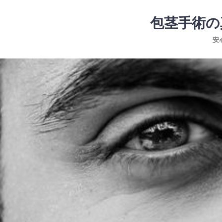
コ
ン
包茎手術の
テ
安
ン
ツ
コ
へ
ン
ス
テ
キ
ン
ッ
ツ
プ
へ
ス
キ
ッ
プ