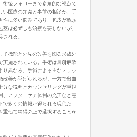
、術後フォローまで多角的な視点で
しい医療の知識と事前の相談が、手
男性に多い悩みであり、包皮が亀頭
包茎は必ずしも治療を要しないが、
奨される。
って機能と外見の改善を図る形成外
で実施されている。手術は局所麻酔
より異なる。手術による主なメリッ
能改善が挙げられるが、一方で出血
十分な説明とカウンセリングが重視
制、アフターケア体制の充実など患
トで多くの情報が得られる現代だ
を重ねて納得の上で選択することが