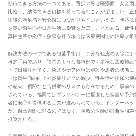
期待できる方法の一つである。選択の際は医療面、安全面
比較し、納得できる目標を持って臨むことが望ましい。正
術後の満足感と安心感につながりやすいといえる。包茎は
を覆い衛生面や日常生活に影響を及ぼすことがある。仮性
真性包茎や炎症・狭窄を伴う場合は医療機関での治療が推
解決方法の一つである包茎手術は、余分な包皮の切除によ
科的手術であり、福岡のような都市部でも多様な医療施設
下で日帰りが多く、術式やケア内容は施設や患者の状態に
トは衛生面の向上や炎症リスクの減少、性生活や排尿の機
や感染、傷跡など合併症のリスクも存在するため、事前の
されている。福岡ではプライバシーに配慮した個室や予約
者に安心を提供する工夫が進められている。インターネッ
が、自己判断に頼るのではなく、複数の医師の診断や相談
推奨される。