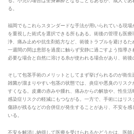
る。小児の場合は全身麻酔となることもあるが、成人であ
る。
福岡でもこれらスタンダードな手法が用いられている現場
を重視した術式を選択できる所もある。術後の管理も医療
浄、痛み止めや抗生剤処方など、術後トラブルを避けるた
一週間の間は患部を過度に触らず安静に過ごすよう指導さ
必要な場合と自然に溶ける糸が使われる場合があり、術後
そして包茎手術のメリットとしてまず挙げられるのが衛生
雑菌が溜まりやすい包茎の状態では、炎症や悪臭のリスク
すくなる。皮膚の赤みや腫れ、痛みからの解放や、性生活
感染症リスクの軽減にもつながる。一方で、手術にはリス
傷跡が残るなどの合併症が発生することがあり、不安を感
いる。
不安を解消し納得して医療を受けられるかどうかは、医師