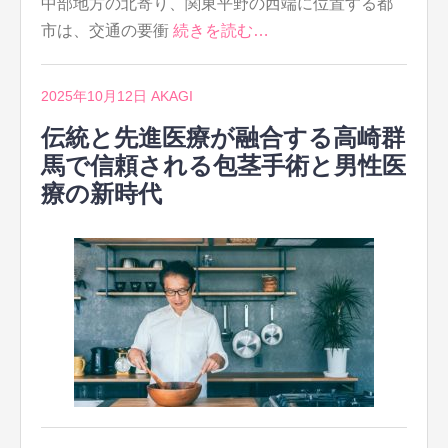
中部地方の北寄り、関東平野の西端に位置する都
市は、交通の要衝
続きを読む…
2025年10月12日
AKAGI
伝統と先進医療が融合する高崎群
馬で信頼される包茎手術と男性医
療の新時代