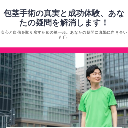
コ
ン
包茎手術の真実と成功体験、あな
テ
たの疑問を解消します！
ン
安心と自信を取り戻すための第一歩。あなたの疑問に真摯に向き合い
ツ
ます。
へ
ス
コ
キ
ン
ッ
テ
プ
ン
ツ
へ
ス
キ
ッ
プ